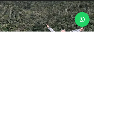
PASSEIO DE UTV
CACHOEIRA DO NASSUCAR
DESCRIÇÃO
Passeio de UTV considerado nível médio.